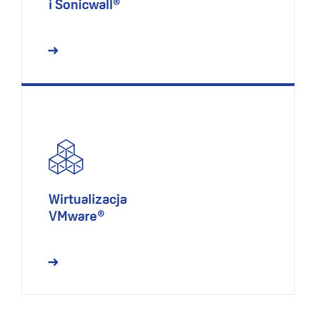
i Sonicwall®
Wirtualizacja
VMware®