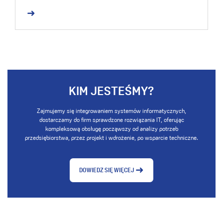
KIM JESTEŚMY?
Zajmujemy się integrowaniem systemów informatycznych,
dostarczamy do firm sprawdzone rozwiązania IT, oferując
kompleksową obsługę począwszy od analizy potrzeb
przedsiębiorstwa, przez projekt i wdrożenie, po wsparcie techniczne.
DOWIEDZ SIĘ WIĘCEJ