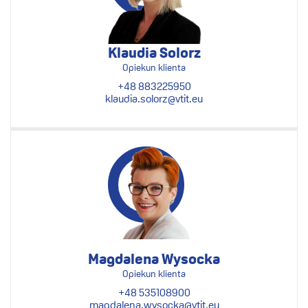
Klaudia Solorz
Opiekun klienta
+48 883225950
klaudia.solorz@vtit.eu
Magdalena Wysocka
Opiekun klienta
+48 535108900
magdalena.wysocka@vtit.eu