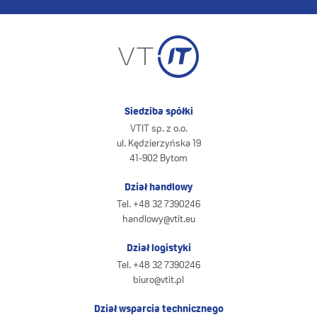
Siedziba spółki
VTIT sp. z o.o.
ul. Kędzierzyńska 19
41-902 Bytom
Dział handlowy
Tel. +48 32 7390246
handlowy@vtit.eu
Dział logistyki
Tel. +48 32 7390246
biuro@vtit.pl
Dział wsparcia technicznego